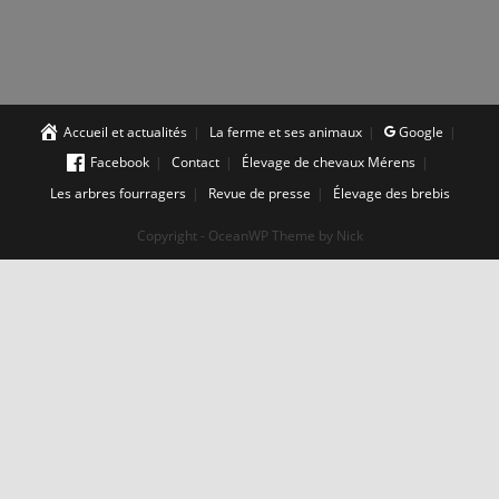
Accueil et actualités
La ferme et ses animaux
Google
Facebook
Contact
Élevage de chevaux Mérens
Les arbres fourragers
Revue de presse
Élevage des brebis
Copyright - OceanWP Theme by Nick